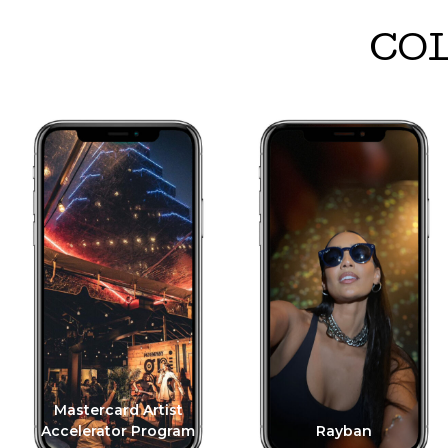
CO
Mastercard Artist
Accelerator Program
Rayban