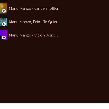
Manu Manzo - candela (official lyric video)
Manu Manzo, Feid - Te Quiero Ver
Manu Manzo - Vicio Y Adicción. ft. Alvaro Diaz (Official Video)