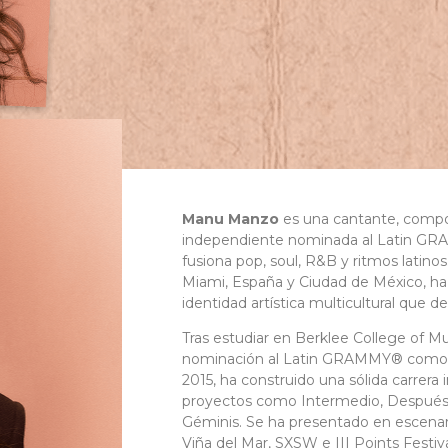
Manu Manzo
es una cantante, compo
independiente nominada al Latin G
fusiona pop, soul, R&B y ritmos latinos
Miami, España y Ciudad de México, ha
identidad artística multicultural que d
Tras estudiar en Berklee College of Mus
nominación al Latin GRAMMY® como 
2015, ha construido una sólida carrer
proyectos como Intermedio, Después
Géminis. Se ha presentado en escenar
Viña del Mar, SXSW e III Points Festi