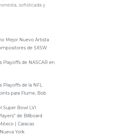
onesta, sofisticada y
 Mejor Nuevo Artista
Compositores de SXSW
os Playoffs de NASCAR en
s Playoffs de la NFL
Points para Flume, Bob
del Super Bowl LVI
ayers” de Billboard
México | Caracas
 Nueva York