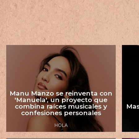
Leer el artículo
Nuevo en los Latin GRAMMYs de 2015.
Manu Manzo se reinventa con
Manzo fue nominada a Mejor Artista
pr
'Manuela', un proyecto que
el himno nacional antes del 4EVER 400.
M
combina raíces musicales y
Mas
La artista pop Manu Manzo interpretará
confesiones personales
HOLA