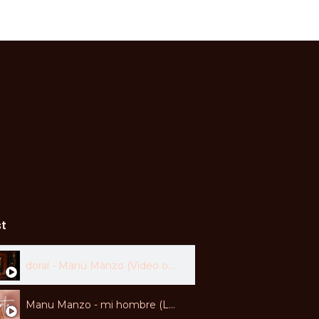
st
doral - Manu Manzo (Video oficial)
Manu Manzo - mi hombre (Lyric video)