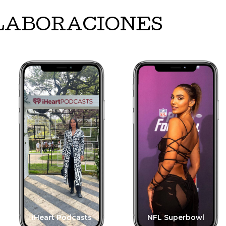
LABORACIONES
iHeart Podcasts
NFL Superbowl